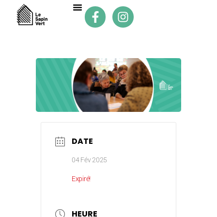
DATE
04 Fév 2025
Expiré!
HEURE