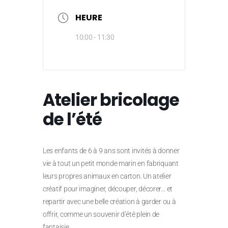
HEURE
10:00 - 11:30
Atelier bricolage
de l’été
Les enfants de 6 à 9 ans sont invités à donner
vie à tout un petit monde marin en fabriquant
leurs propres animaux en carton. Un atelier
créatif pour imaginer, découper, décorer… et
repartir avec une belle création à garder ou à
offrir, comme un souvenir d’été plein de
fantaisie.