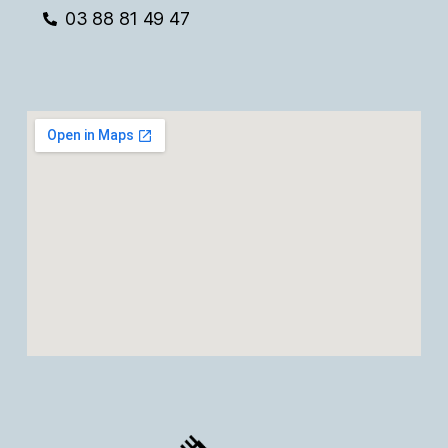
03 88 81 49 47
e
v
u
e
s
É
v
è
n