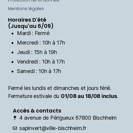
è
v
Mentions légales
n
Horaires D'été
i
e
(Jusqu'au 6/09)
m
Mardi : Fermé
g
Mercredi : 10h à 17h
e
a
Jeudi : 15h à 19h
n
Vendredi : 10h à 17h
t
t
Samedi : 10h à 17h
i
Fermé les lundis et dimanches et jours férié.
Fermeture estivale du
01/08 au 18/08 inclus
.
o
Accès & contacts
n
4 avenue de Périgueux 67800 Bischheim
d
sapinvert@ville-bischheim.fr