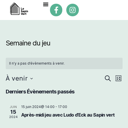
Semaine du jeu
Il n’y a pas d’évènements à venir.
R
N
À venir
R
L
e
S
i
a
c
e
é
Derniers Évènements passés
s
h
v
l
t
e
e
e
c
r
i
15 juin 2024@ 14:00
-
17:00
JUIN
c
15
c
t
Après-midi jeu avec Ludo d’Eck au Sapin vert
g
2024
h
h
i
e
o