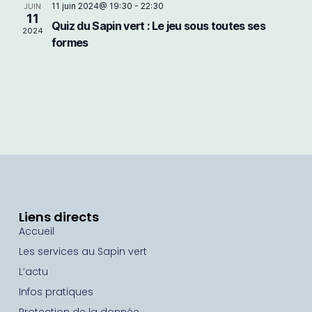
a
11 juin 2024@ 19:30
-
22:30
n
JUIN
e
11
t
n
Quiz du Sapin vert : Le jeu sous toutes ses
2024
e
formes
i
r
z
u
o
n
c
e
n
d
h
d
a
t
e
e
e
.
v
e
u
Liens directs
e
t
Accueil
s
Les services au Sapin vert
n
É
L’actu
v
Infos pratiques
a
Protection de la donnée