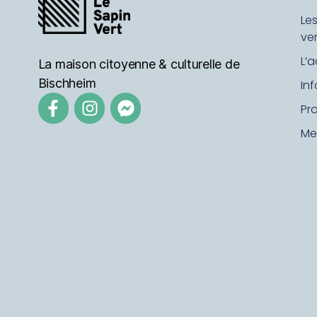
d
Le
ver
e
L’a
La maison citoyenne & culturelle de
v
Bischheim
In
Pr
u
Me
e
s
É
v
è