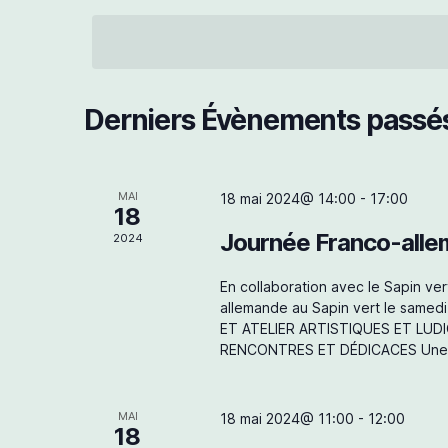
h
é
o
l
t
e
-
e
c
c
t
l
r
i
é
Derniers Évènements passé
o
.
n
R
c
n
e
e
c
MAI
18 mai 2024@ 14:00
-
17:00
h
18
z
h
u
e
Journée Franco-allema
2024
n
r
e
e
c
En collaboration avec le Sapin ver
d
h
e
allemande au Sapin vert le samed
a
e
ET ATELIER ARTISTIQUES ET LUD
t
r
RENCONTRES ET DÉDICACES Une re
e
É
t
.
v
è
n
n
MAI
18 mai 2024@ 11:00
-
12:00
18
e