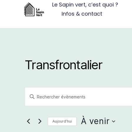
Le Sapin vert, c’est quoi ?
Infos & contact
Transfrontalier
R
S
a
e
i
s
i
À venir
c
Aujourd’hui
r
S
m