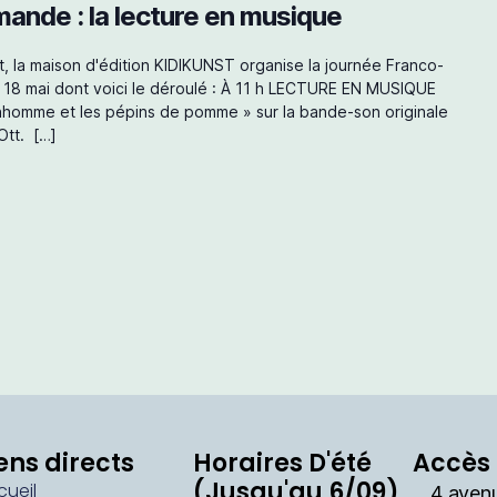
ande : la lecture en musique
t, la maison d'édition KIDIKUNST organise la journée Franco-
 18 mai dont voici le déroulé : À 11 h LECTURE EN MUSIQUE
onhomme et les pépins de pomme » sur la bande-son originale
Ott. […]
ens directs
Horaires D'été
Accès 
(Jusqu'au 6/09)
cueil
4 aven