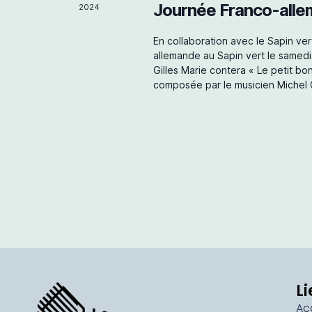
m
a
Journée Franco-allem
2024
e
n
v
En collaboration avec le Sapin ver
t
allemande au Sapin vert le samedi
s
Gilles Marie contera « Le petit b
p
i
composée par le musicien Michel 
a
r
g
m
o
t
a
-
c
t
l
é
.
i
o
n
Li
Ac