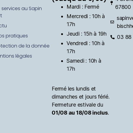
Mardi : Fermé
67800 
s services au Sapin
t
Mercredi : 10h à
sapinv
17h
ctu
bischh
Jeudi : 15h à 19h
fos pratiques
03 88 
Vendredi : 10h à
otection de la donnée
17h
ntions légales
Samedi : 10h à
17h
Fermé les lundis et
dimanches et jours férié.
Fermeture estivale du
01/08 au 18/08 inclus
.