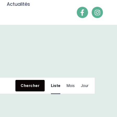
Actualités
N
Chercher
Liste
Mois
Jour
a
v