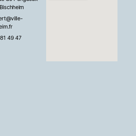
m
Bischheim
ert@ville-
e
eim.fr
n
81 49 47
t