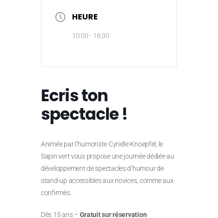
HEURE
10:00 - 16:30
Ecris ton
spectacle !
Animée par l’humoriste Cyrielle Knoepfel, le
Sapin vert vous propose une journée dédiée au
développement de spectacles d’humour de
stand-up accessibles aux novices, comme aux
confirmés.
Dès 15 ans –
Gratuit sur réservation