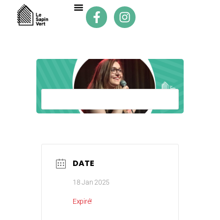
DATE
18 Jan 2025
Expiré!