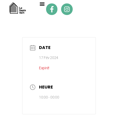
DATE
17 Fév 2024
Expiré!
HEURE
10:00 - 00:00