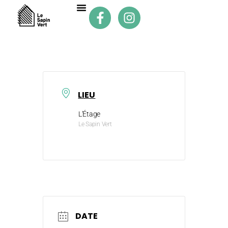
LIEU
L'Étage
Le Sapin Vert
DATE