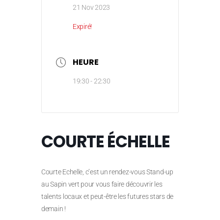
21 Nov 2023
Expiré!
HEURE
19:30 - 22:30
COURTE ÉCHELLE
Courte Echelle, c’est un rendez-vous Stand-up
au Sapin vert pour vous faire découvrir les
talents locaux et peut-être les futures stars de
demain !