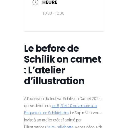
HEURE
10:00 - 12:00
Le before de
Schilik on carnet
: L’atelier
d’illustration
À l’occasion du festival Schilik on Carnet 2024,
qui se déroulera
les 8, 9 et 10 novembre à la
Briqueterie de Schiltigheim
, Le Sapin Vert vous
invite à un atelier créatif animé par
l’illustratrice
Claire Caillebotte
. Venez découvrir