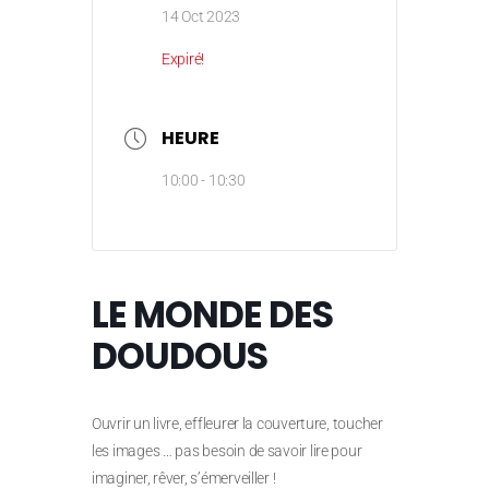
14 Oct 2023
Expiré!
HEURE
10:00 - 10:30
LE MONDE DES
DOUDOUS
Ouvrir un livre, effleurer la couverture, toucher
les images … pas besoin de savoir lire pour
imaginer, rêver, s’émerveiller !