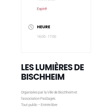
Expiré!
HEURE
16:00 - 17:00
LES LUMIÈRES DE
BISCHHEIM
Organisées par la Ville de Bischheim et
l’association PasSages.
Tout public – Entrée libre