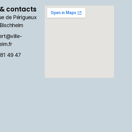
& contacts
ue de Périgueux
Bischheim
ert@ville-
eim.fr
81 49 47