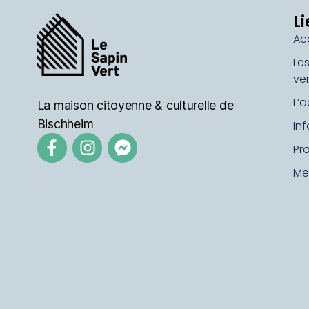
Li
Ac
Le
ver
L’a
La maison citoyenne & culturelle de
Bischheim
In
Pr
Me