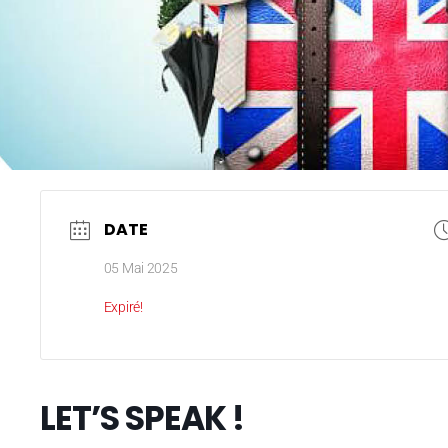
DATE
05 Mai 2025
Expiré!
LET’S SPEAK !