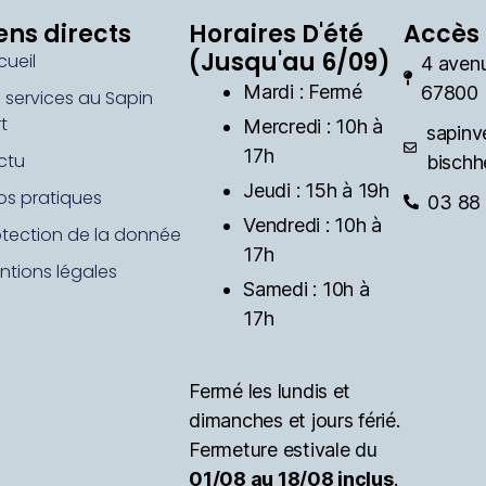
ens directs
Horaires D'été
Accès 
(Jusqu'au 6/09)
cueil
4 aven
Mardi : Fermé
67800 
s services au Sapin
t
Mercredi : 10h à
sapinv
17h
ctu
bischh
Jeudi : 15h à 19h
fos pratiques
03 88 
Vendredi : 10h à
otection de la donnée
17h
ntions légales
Samedi : 10h à
17h
Fermé les lundis et
dimanches et jours férié.
Fermeture estivale du
01/08 au 18/08 inclus
.