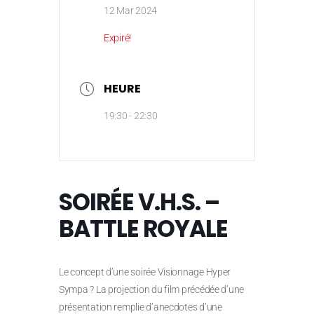
12 Mar 2024
Expiré!
HEURE
19:30 - 22:30
SOIRÉE V.H.S. –
BATTLE ROYALE
Le concept d’une soirée Visionnage Hyper
Sympa ? La projection du film précédée d’une
présentation remplie d’anecdotes d’une