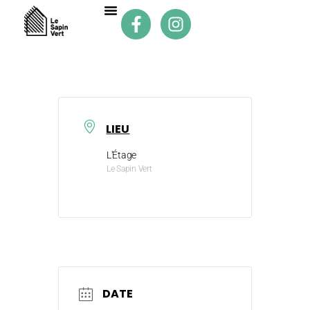
LIEU
L'Étage
Le Sapin Vert
DATE