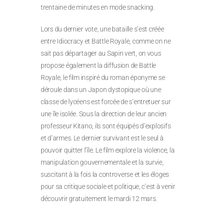
trentaine de minutes en mode snacking.
Lors du dernier vote, une bataille s’est créée
entre Idiocracy et Battle Royale, comme on ne
sait pas départager au Sapin vert, on vous
propose également la diffusion de Battle
Royale, le film inspiré du roman éponyme se
déroule dans un Japon dystopique où une
classe de lycéens est forcée de s’entretuer sur
une île isolée. Sous la direction de leur ancien
professeur Kitano, ils sont équipés d’explosifs
et d’armes. Le dernier survivant est le seul à
pouvoir quitter l’île. Le film explore la violence, la
manipulation gouvernementale et la survie,
suscitant à la fois la controverse et les éloges
pour sa critique sociale et politique, c’est à venir
découvrir gratuitement le mardi 12 mars.