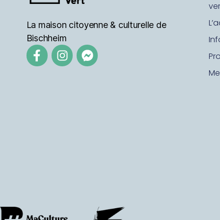
ver
L’a
La maison citoyenne & culturelle de
Bischheim
In
Pr
Me