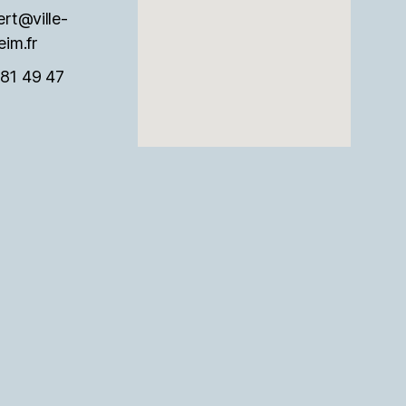
ert@ville-
eim.fr
81 49 47