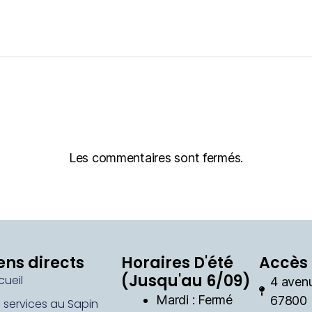
Les commentaires sont fermés.
ens directs
Horaires D'été
Accès 
(Jusqu'au 6/09)
cueil
4 aven
Mardi : Fermé
67800 
s services au Sapin