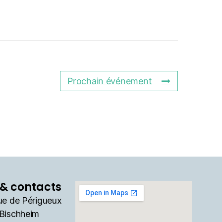
Prochain événement
& contacts
ue de Périgueux
Bischheim