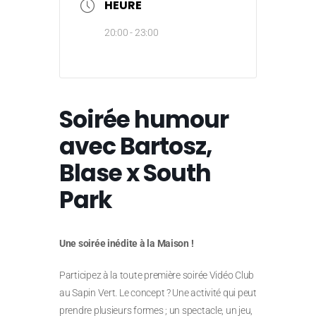
HEURE
20:00 - 23:00
Soirée humour
avec Bartosz,
Blase x South
Park
Une soirée inédite à la Maison !
Participez à la toute première soirée Vidéo Club
au Sapin Vert. Le concept ? Une activité qui peut
prendre plusieurs formes ; un spectacle, un jeu,