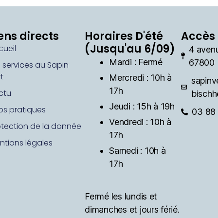
ens directs
Horaires D'été
Accès 
(Jusqu'au 6/09)
cueil
4 aven
Mardi : Fermé
67800 
s services au Sapin
t
Mercredi : 10h à
sapinv
17h
ctu
bischh
Jeudi : 15h à 19h
fos pratiques
03 88 
Vendredi : 10h à
otection de la donnée
17h
ntions légales
Samedi : 10h à
17h
Fermé les lundis et
dimanches et jours férié.