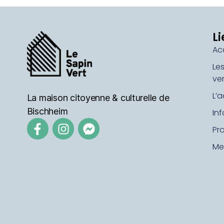
Li
Ac
Le
ver
L’a
La maison citoyenne & culturelle de
Bischheim
In
Pr
Me