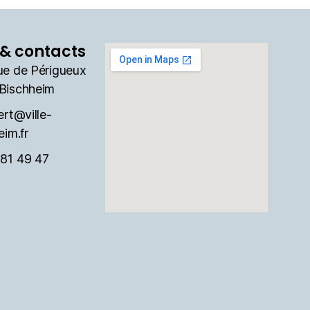
& contacts
ue de Périgueux
Bischheim
ert@ville-
eim.fr
81 49 47