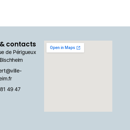
& contacts
ue de Périgueux
Bischheim
ert@ville-
eim.fr
81 49 47