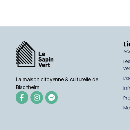
Li
Ac
Le
ver
L’a
La maison citoyenne & culturelle de
Bischheim
In
Pr
Me