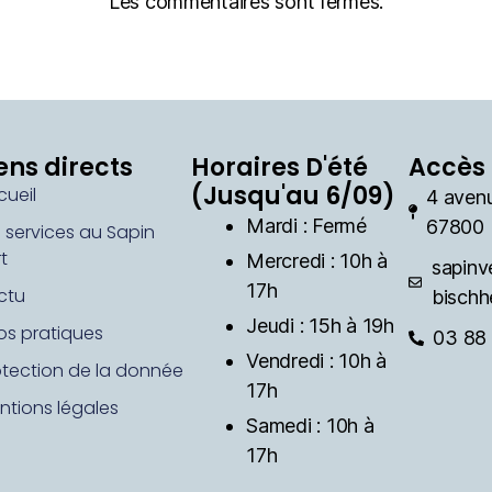
Les commentaires sont fermés.
ens directs
Horaires D'été
Accès 
(Jusqu'au 6/09)
cueil
4 aven
Mardi : Fermé
67800 
s services au Sapin
t
Mercredi : 10h à
sapinv
17h
ctu
bischh
Jeudi : 15h à 19h
fos pratiques
03 88 
Vendredi : 10h à
otection de la donnée
17h
ntions légales
Samedi : 10h à
17h