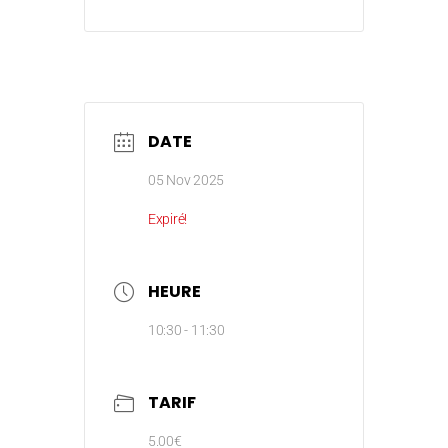
DATE
05 Nov 2025
Expiré!
HEURE
10:30 - 11:30
TARIF
5.00€