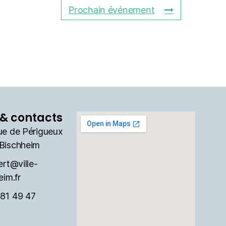
Prochain événement
& contacts
ue de Périgueux
Bischheim
ert@ville-
eim.fr
81 49 47