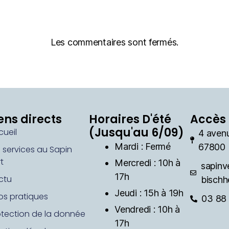
Les commentaires sont fermés.
ens directs
Horaires D'été
Accès 
(Jusqu'au 6/09)
cueil
4 aven
Mardi : Fermé
67800 
s services au Sapin
t
Mercredi : 10h à
sapinv
17h
ctu
bischh
Jeudi : 15h à 19h
fos pratiques
03 88 
Vendredi : 10h à
otection de la donnée
17h