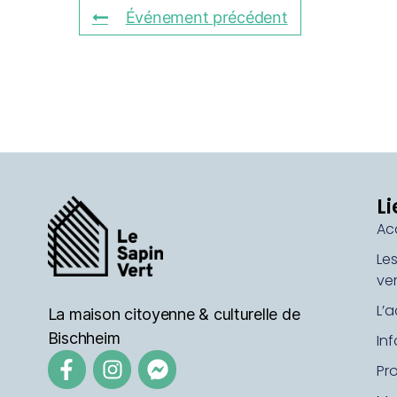
Événement précédent
Li
Ac
Le
ver
L’a
La maison citoyenne & culturelle de
Bischheim
In
Pr