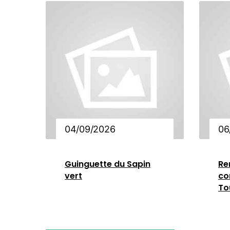
04/09/2026
06
Guinguette du Sapin
Re
vert
co
To