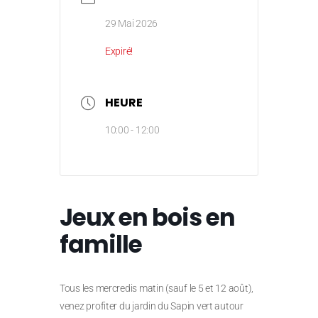
29 Mai 2026
Expiré!
HEURE
10:00 - 12:00
Jeux en bois en
famille
Tous les mercredis matin (sauf le 5 et 12 août),
venez profiter du jardin du Sapin vert autour